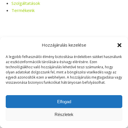
Szolgáltatások
Termékeink
Hozzájárulás kezelése
| Copyright © 2026. Minden jog fenntartva - Táborplaszt Kft.! |
A legjobb felhasználói élmény biztosítása érdekében sütiket használunk
az eszközinformációk tárolására és/vagy elérésére. Ezen
technológiákhoz való hozzájárulás lehetővé teszi számunkra, hogy
olyan adatokat dolgozzunk fel, mint a böngészési viselkedés vagy az
VISSZA A TETEJÉRE
egyedi azonosítók ezen a webhelyen. A hozzájárulás megtagadása vagy
visszavonása bizonyos funkciókat hátrányosan befolyásolhat.
Elfogad
Részletek