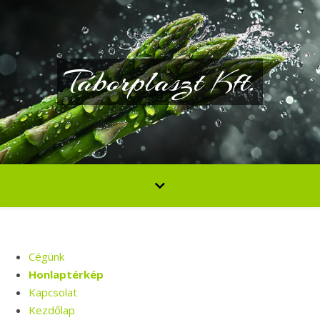
Táborplaszt Kft.
Cégünk
Honlaptérkép
Kapcsolat
Kezdőlap