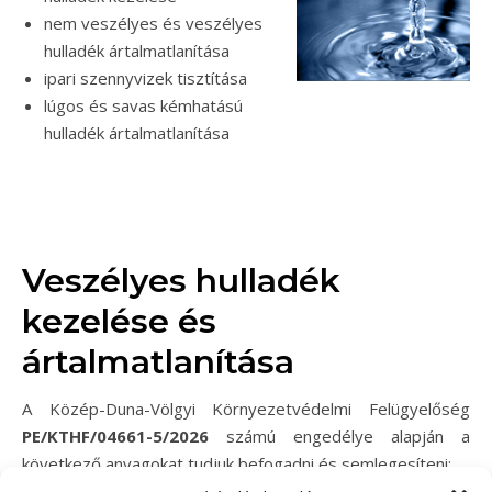
nem veszélyes és veszélyes
hulladék ártalmatlanítása
ipari szennyvizek tisztítása
lúgos és savas kémhatású
hulladék ártalmatlanítása
Veszélyes hulladék
kezelése és
ártalmatlanítása
A Közép-Duna-Völgyi Környezetvédelmi Felügyelőség
PE/KTHF/04661-5/2026
számú engedélye alapján a
következő anyagokat tudjuk befogadni és semlegesíteni: